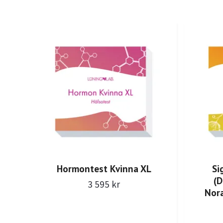
Hormontest Kvinna XL
Si
(D
3 595 kr
Nora