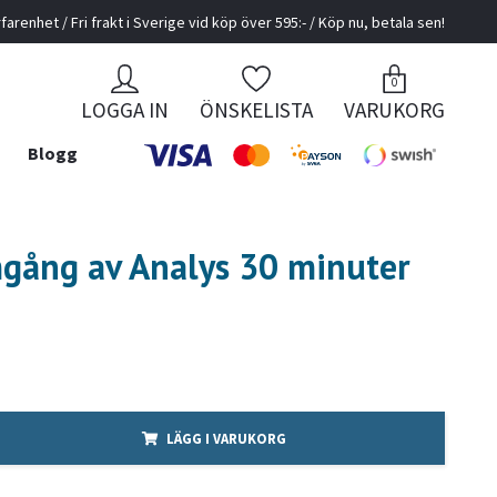
farenhet / Fri frakt i Sverige vid köp över 595:- / Köp nu, betala sen!
0
LOGGA IN
ÖNSKELISTA
VARUKORG
Blogg
ång av Analys 30 minuter
LÄGG I VARUKORG