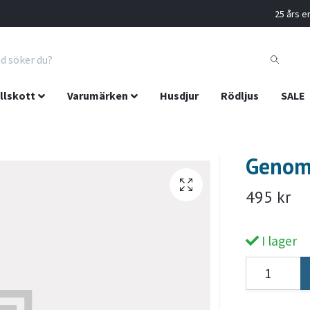
25 års er
llskott
Varumärken
Husdjur
Rödljus
SALE
Genomg
495 kr
I lager