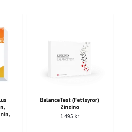
H
lus
BalanceTest (Fettsyror)
n,
Zinzino
nin,
1 495 kr