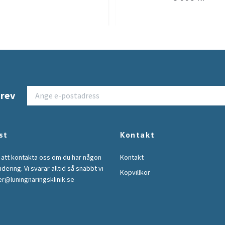
brev
st
Kontakt
 att kontakta oss om du har någon
Kontakt
ndering. Vi svarar alltid så snabbt vi
Köpvillkor
r@luningnaringsklinik.se