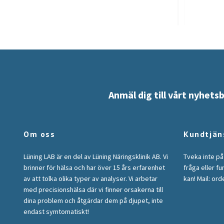
Anmäl dig till vårt nyhets
Om oss
Kundtjän
Lüning LAB är en del av Lüning Näringsklinik AB. Vi
Tveka inte på
brinner för hälsa och har över 15 års erfarenhet
fråga eller fu
av att tolka olika typer av analyser. Vi arbetar
kan! Mail:
orde
med precisionshälsa där vi finner orsakerna till
dina problem och åtgärdar dem på djupet, inte
endast symtomatiskt!