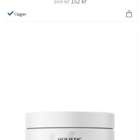
169 kr
152 kr
I lager