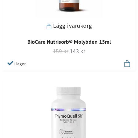
Lägg i varukorg
BioCare Nutrisorb® Molybden 15ml
159 kr
143 kr
I lager