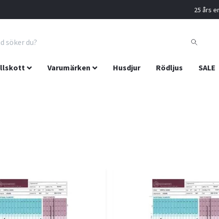
25 års er
llskott
Varumärken
Husdjur
Rödljus
SALE