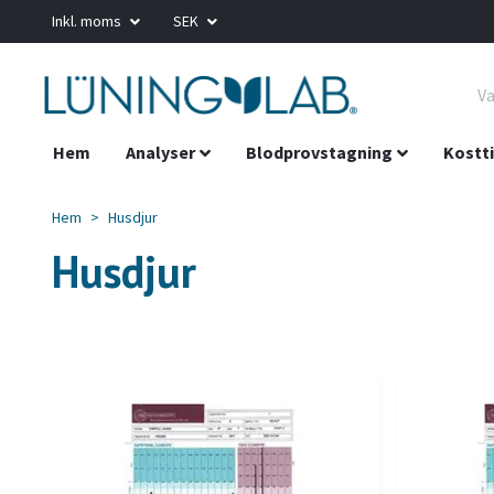
Inkl. moms
SEK
Hem
Analyser
Blodprovstagning
Kostti
Hem
Husdjur
Husdjur