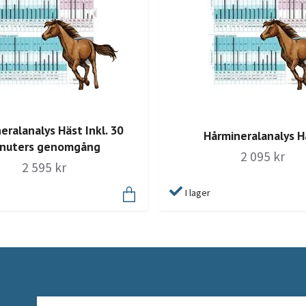
eralanalys Häst Inkl. 30
Hårmineralanalys H
nuters genomgång
2 095 kr
2 595 kr
I lager