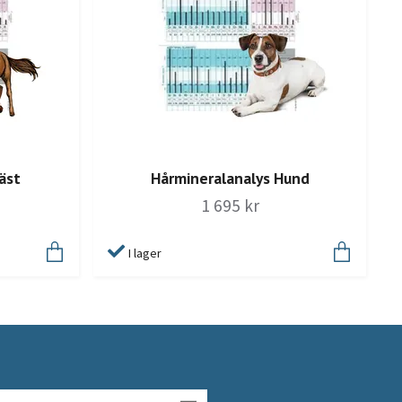
äst
Hårmineralanalys Hund
1 695 kr
I lager