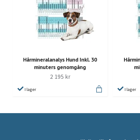
Hårmineralanalys Hund Inkl. 30
Hårmin
minuters genomgång
mi
2 195 kr
I lager
I lager