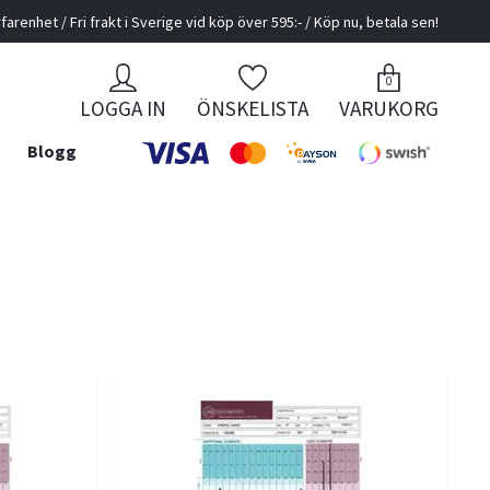
farenhet / Fri frakt i Sverige vid köp över 595:- / Köp nu, betala sen!
0
LOGGA IN
ÖNSKELISTA
VARUKORG
Blogg