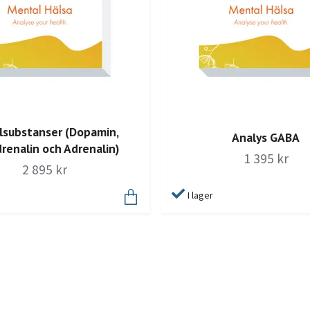
lsubstanser (Dopamin,
Analys GABA
renalin och Adrenalin)
1 395 kr
2 895 kr
I lager