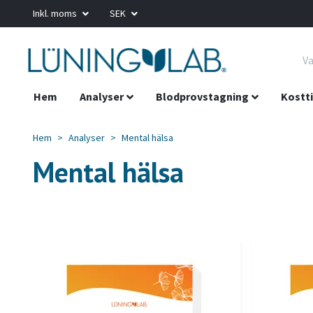
Inkl. moms
SEK
Hem
Analyser
Blodprovstagning
Kostti
Hem
Analyser
Mental hälsa
Mental hälsa