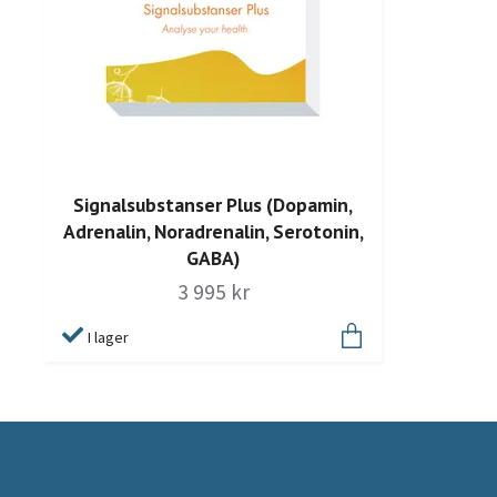
Signalsubstanser Plus (Dopamin,
Adrenalin, Noradrenalin, Serotonin,
GABA)
3 995 kr
I lager