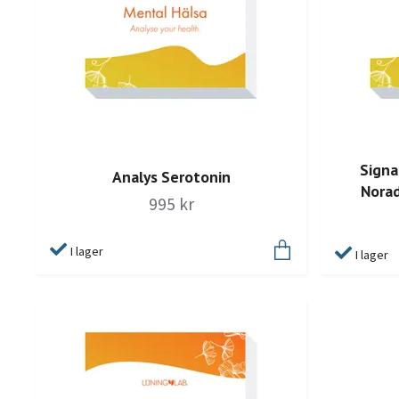
Signa
Analys Serotonin
Norad
995 kr
I lager
I lager