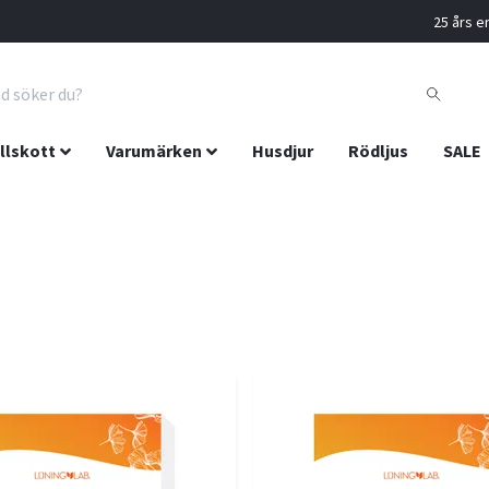
25 års er
llskott
Varumärken
Husdjur
Rödljus
SALE