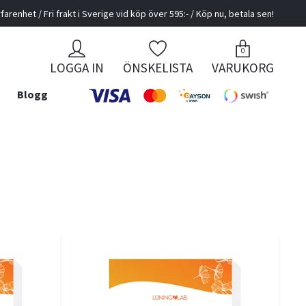
farenhet / Fri frakt i Sverige vid köp över 595:- / Köp nu, betala sen!
0
LOGGA IN
ÖNSKELISTA
VARUKORG
Blogg