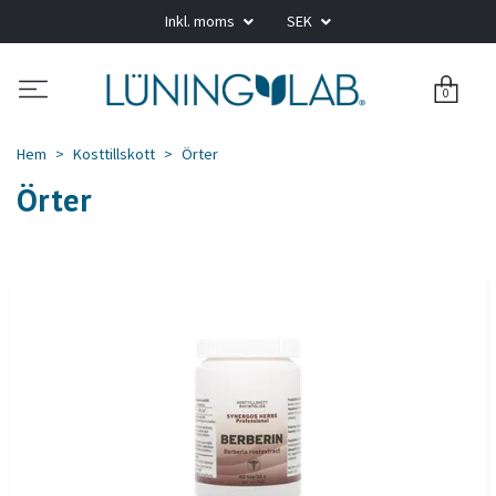
Inkl. moms
SEK
0
Hem
Kosttillskott
Örter
Örter