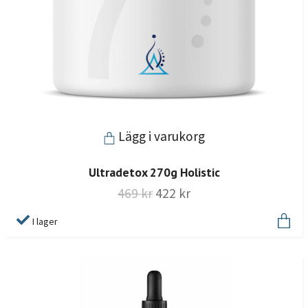
Lägg i varukorg
Ultradetox 270g Holistic
469 kr
422 kr
I lager