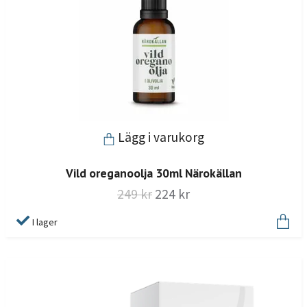
Lägg i varukorg
Vild oreganoolja 30ml Närokällan
249 kr
224 kr
I lager