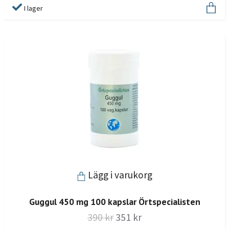
I lager
Lägg i varukorg
Guggul 450 mg 100 kapslar Örtspecialisten
390 kr
351 kr