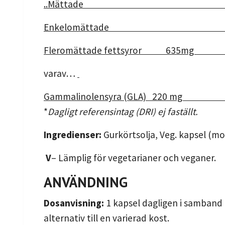
..Mättade 4m
Enkelomättade 2
Fleromättade fettsy
varav…
Gammalinolensyra (GL
*
Dagligt referensintag (DRI) ej faställt.
Ingredienser:
Gurkörtsolja, Veg. kapsel (mod
V
– Lämplig för vegetarianer och veganer.
ANVÄNDNING
Dosanvisning:
1 kapsel dagligen i samband 
alternativ till en varierad kost.