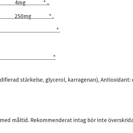
g * ..
50mg * .
ror 635mg *
A) 220 mg *
ifierad stärkelse, glycerol, karragenan), Antioxidant: 
med måltid. Rekommenderat intag bör inte överskridas