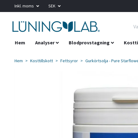
Inkl. moms
SEK
Hem
Analyser
Blodprovstagning
Kostti
Hem
Kosttillskott
Fettsyror
Gurkörtsolja - Pure Starflow