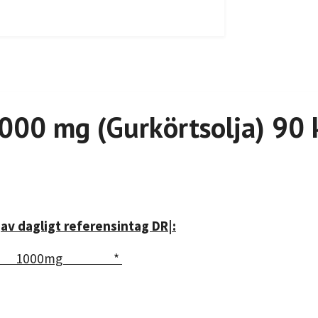
1000 mg (Gurkörtsolja) 90 
t
av dagligt referensintag DR
|
:
000mg *