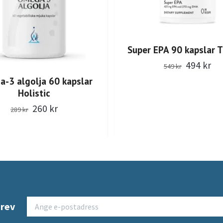
Super EPA 90 kapslar 
494 kr
549 kr
-3 algolja 60 kapslar
Holistic
260 kr
289 kr
brev