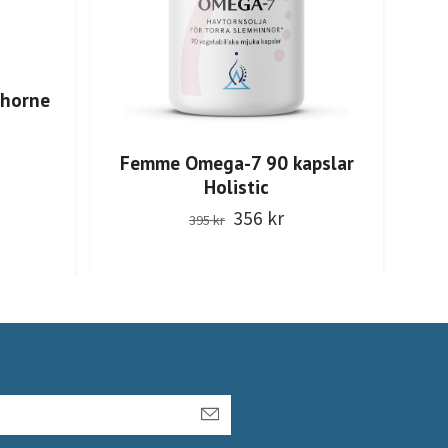
Thorne
Gu
Femme Omega-7 90 kapslar
Holistic
356 kr
395 kr