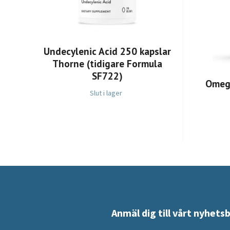
Undecylenic Acid 250 kapslar
Thorne (tidigare Formula
SF722)
Omega
Slut i lager
Anmäl dig till vårt nyhets