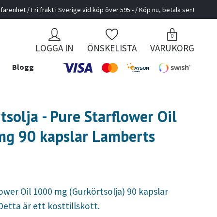
farenhet / Fri frakt i Sverige vid köp över 595:- / Köp nu, betala sen!
0
LOGGA IN
ÖNSKELISTA
VARUKORG
Blogg
tsolja - Pure Starflower Oil
g 90 kapslar Lamberts
ower Oil 1000 mg (Gurkörtsolja) 90 kapslar
etta är ett kosttillskott.