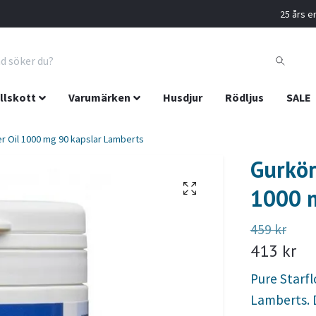
25 års er
llskott
Varumärken
Husdjur
Rödljus
SALE
er Oil 1000 mg 90 kapslar Lamberts
Gurkör
1000 m
459 kr
413 kr
Pure Starfl
Lamberts. D