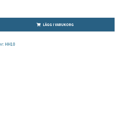
LÄGG I VARUKORG
r:
HH10