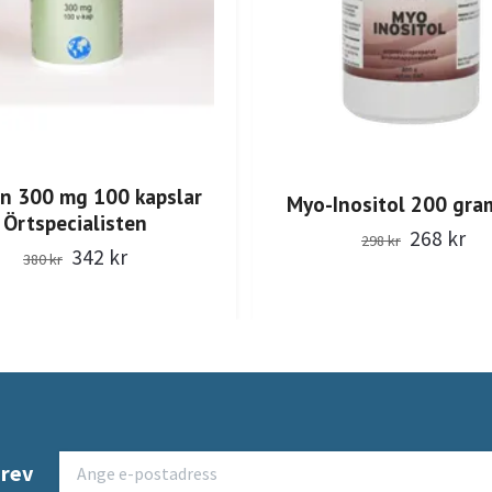
n 300 mg 100 kapslar
Myo-Inositol 200 gra
Örtspecialisten
268 kr
298 kr
342 kr
380 kr
brev