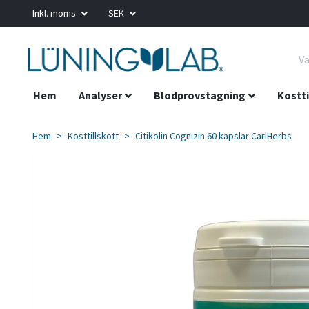
Inkl. moms
SEK
Hem
Analyser
Blodprovstagning
Kostti
Hem
Kosttillskott
Citikolin Cognizin 60 kapslar CarlHerbs