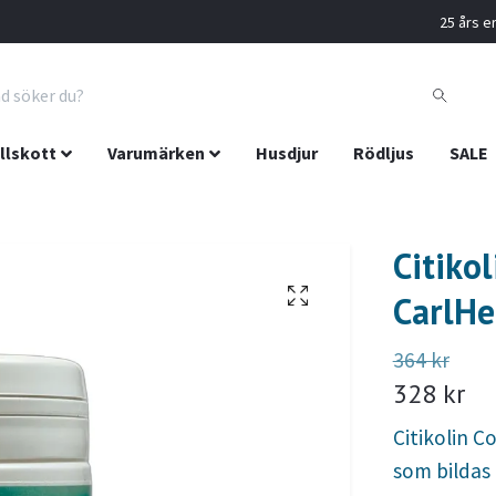
25 års er
llskott
Varumärken
Husdjur
Rödljus
SALE
Citiko
CarlHe
364 kr
328 kr
Citikolin C
som bildas