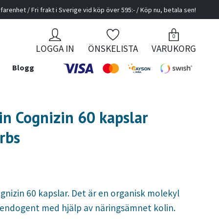
farenhet / Fri frakt i Sverige vid köp över 595:- / Köp nu, betala sen!
0
LOGGA IN
ÖNSKELISTA
VARUKORG
Blogg
lin Cognizin 60 kapslar
rbs
ognizin 60 kapslar. Det är en organisk molekyl
 endogent med hjälp av näringsämnet kolin.