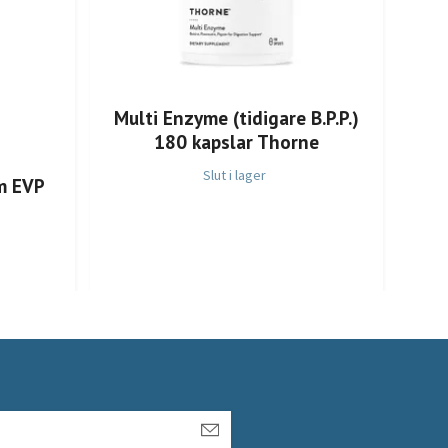
Multi Enzyme (tidigare B.P.P.)
180 kapslar Thorne
Slut i lager
m EVP