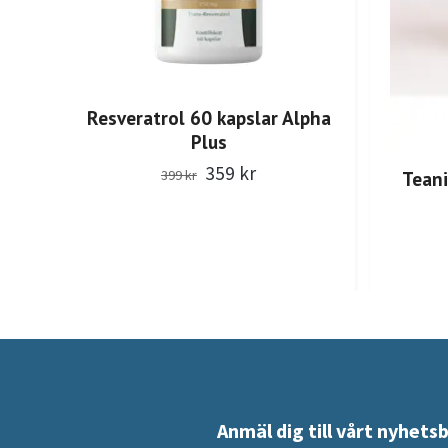
Resveratrol 60 kapslar Alpha
Plus
359 kr
399 kr
Teani
Anmäl dig till vårt nyhets