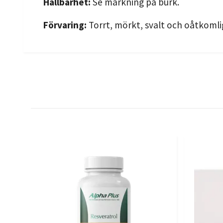
Hållbarhet:
Se märkning på burk.
Förvaring:
Torrt, mörkt, svalt och oåtkomli