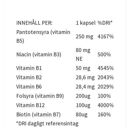
INNEHÅLL PER:
1 kapsel
%DRI*
Pantotensyra (vitamin
250 mg
4167%
B5)
80 mg
Niacin (vitamin B3)
500%
NE
Vitamin B1
50 mg
4545%
Vitamin B2
28,6 mg
2043%
Vitamin B6
28,4 mg
2029%
Folsyra (vitamin B9)
200ug
100%
Vitamin B12
100ug
4000%
Biotin (vitamin B7)
80ug
160%
*DRI dagligt referensintag