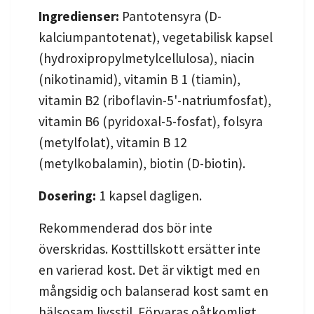
Ingredienser:
Pantotensyra (D-
kalciumpantotenat), vegetabilisk kapsel
(hydroxipropylmetylcellulosa), niacin
(nikotinamid), vitamin B 1 (tiamin),
vitamin B2 (riboflavin-5'-natriumfosfat),
vitamin B6 (pyridoxal-5-fosfat), folsyra
(metylfolat), vitamin B 12
(metylkobalamin), biotin (D-biotin).
Dosering:
1 kapsel dagligen.
Rekommenderad dos bör inte
överskridas. Kosttillskott ersätter inte
en varierad kost. Det är viktigt med en
mångsidig och balanserad kost samt en
hälsosam livsstil. Förvaras oåtkomligt