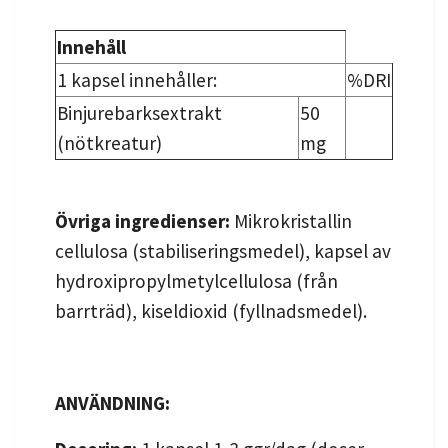
Innehåll
1 kapsel innehåller:
%DRI
Binjurebarksextrakt
50
(nötkreatur)
mg
Övriga ingredienser:
Mikrokristallin
cellulosa (stabiliseringsmedel), kapsel av
hydroxipropylmetylcellulosa (från
barrträd), kiseldioxid (fyllnadsmedel).
ANVÄNDNING: