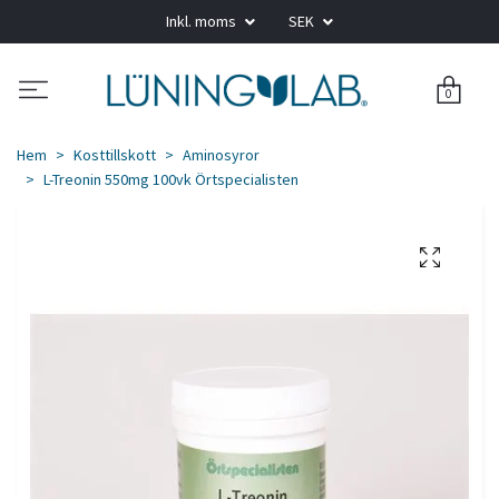
Inkl. moms
SEK
0
Hem
Kosttillskott
Aminosyror
L-Treonin 550mg 100vk Örtspecialisten