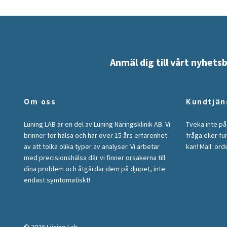
Anmäl dig till vårt nyhets
Om oss
Kundtjän
Lüning LAB är en del av Lüning Näringsklinik AB. Vi
Tveka inte på
brinner för hälsa och har över 15 års erfarenhet
fråga eller fu
av att tolka olika typer av analyser. Vi arbetar
kan! Mail:
orde
med precisionshälsa där vi finner orsakerna till
dina problem och åtgärdar dem på djupet, inte
endast symtomatiskt!