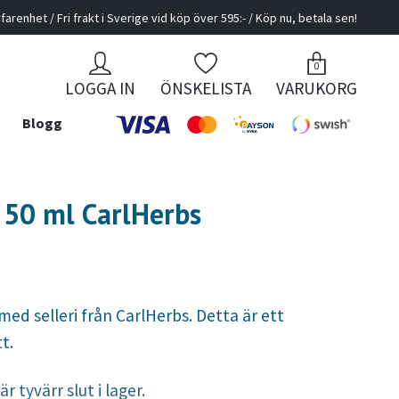
farenhet / Fri frakt i Sverige vid köp över 595:- / Köp nu, betala sen!
0
LOGGA IN
ÖNSKELISTA
VARUKORG
Blogg
i 50 ml CarlHerbs
med selleri från CarlHerbs. Detta är ett
t.
r tyvärr slut i lager.