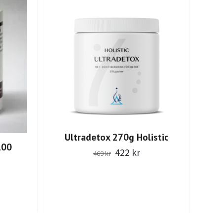
Ultradetox 270g Holistic
100
422 kr
469 kr
Ra