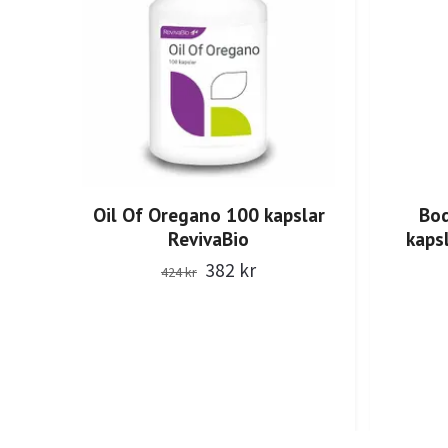
Oil Of Oregano 100 kapslar
Bod
RevivaBio
kaps
382 kr
424 kr