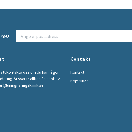
brev
st
Kontakt
 att kontakta oss om du har någon
Kontakt
ndering. Vi svarar alltid så snabbt vi
Köpvillkor
r@luningnaringsklinik.se