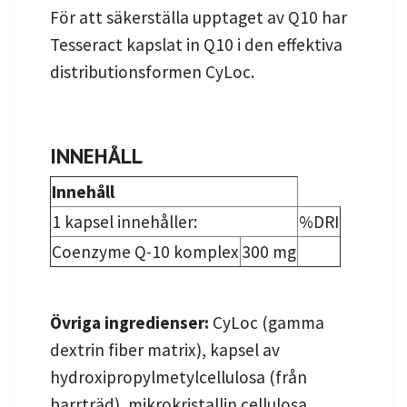
För att säkerställa upptaget av Q10 har
Tesseract kapslat in Q10 i den effektiva
distributionsformen CyLoc.
INNEHÅLL
Innehåll
1 kapsel innehåller:
%DRI
Coenzyme Q-10 komplex
300 mg
Övriga ingredienser:
CyLoc (gamma
dextrin fiber matrix), kapsel av
hydroxipropylmetylcellulosa (från
barrträd), mikrokristallin cellulosa