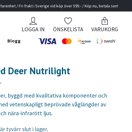
farenhet / Fri frakt i Sverige vid köp över 595:- / Köp nu, betala sen!
0
LOGGA IN
ÖNSKELISTA
VARUKORG
Blogg
d Deer Nutrilight
r
er, byggd med kvalitativa komponenter och
ed vetenskapligt beprövade våglängder av
ch nära-infrarött ljus.
r tyvärr slut i lager.