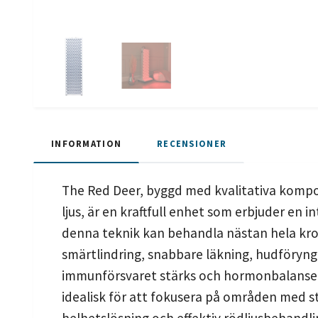
INFORMATION
RECENSIONER
The Red Deer, byggd med kvalitativa komp
ljus, är en kraftfull enhet som erbjuder en 
denna teknik kan behandla nästan hela kro
smärtlindring, snabbare läkning, hudföryngr
immunförsvaret stärks och hormonbalansen fö
idealisk för att fokusera på områden med 
helhetslösning och effektiv rödljusbehandlin