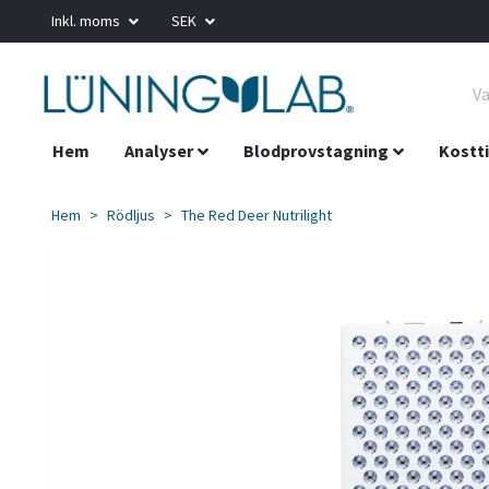
Inkl. moms
SEK
Hem
Analyser
Blodprovstagning
Kostti
Hem
Rödljus
The Red Deer Nutrilight