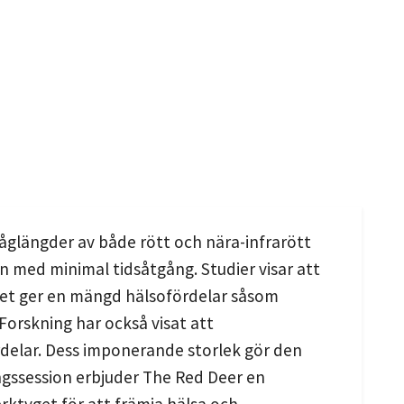
glängder av både rött och nära-infrarött
ten med minimal tidsåtgång. Studier visar att
ket ger en mängd hälsofördelar såsom
Forskning har också visat att
ördelar. Dess imponerande storlek gör den
gssession erbjuder The Red Deer en
erktyget för att främja hälsa och