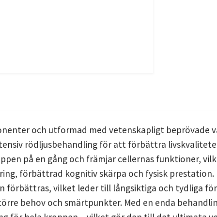
onenter och utformad med vetenskapligt beprövade vå
intensiv rödljusbehandling för att förbättra livskvalite
ppen på en gång och främjar cellernas funktioner, vil
ing, förbättrad kognitiv skärpa och fysisk prestation. 
rbättras, vilket leder till långsiktiga och tydliga f
större behov och smärtpunkter. Med en enda behandlin
g för hela kroppen – vilket gör den till det ultimata v