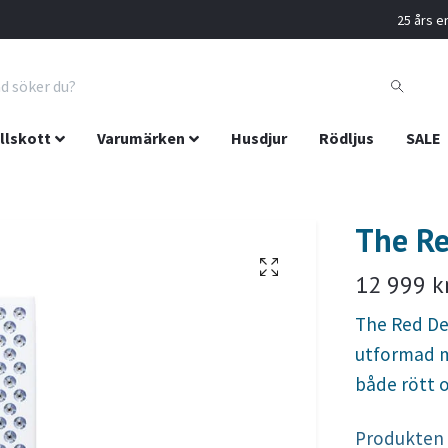
25 års er
llskott
Varumärken
Husdjur
Rödljus
SALE
The Re
12 999 k
The Red De
utformad m
både rött o
Produkten ä