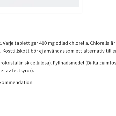
. Varje tablett ger 400 mg odlad chlorella. Chlorella 
 Kosttillskott bör ej användas som ett alternativ till en
okristallinisk cellulosa). Fyllnadsmedel (Di-Kalciumfos
 av fettsyror).
 rekommendation.