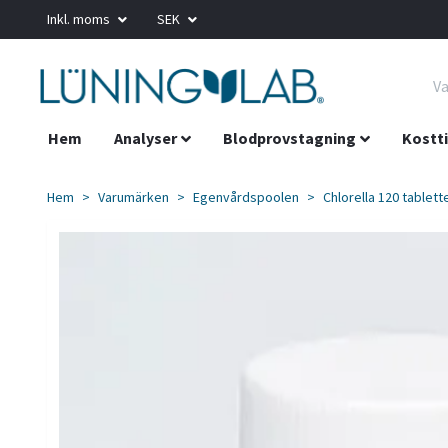
Inkl. moms
SEK
Hem
Analyser
Blodprovstagning
Kostti
Hem
Varumärken
Egenvårdspoolen
Chlorella 120 tablet