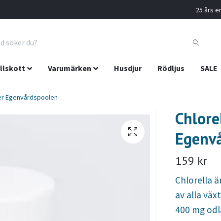
25 års er
llskott
Varumärken
Husdjur
Rödljus
SALE
ter Egenvårdspoolen
Chlore
Egenv
159 kr
Chlorella ä
av alla väx
400 mg odla