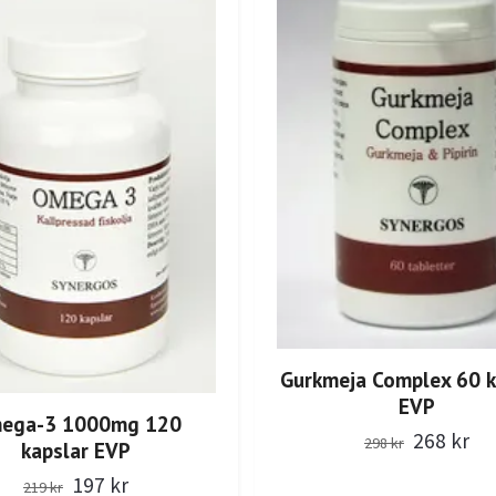
Gurkmeja Complex 60 k
EVP
ega-3 1000mg 120
268 kr
298 kr
kapslar EVP
197 kr
219 kr