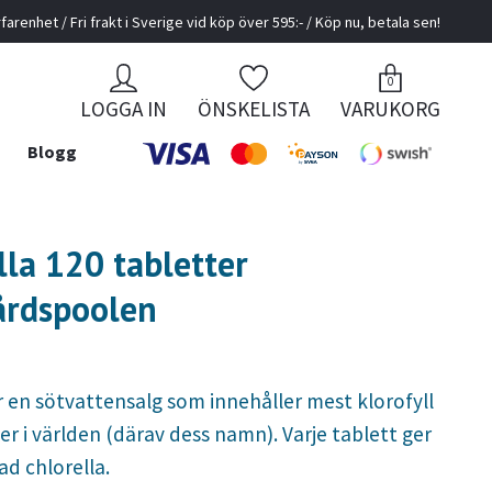
farenhet / Fri frakt i Sverige vid köp över 595:- / Köp nu, betala sen!
0
LOGGA IN
ÖNSKELISTA
VARUKORG
Blogg
lla 120 tabletter
årdspoolen
r en sötvattensalg som innehåller mest klorofyll
ter i världen (därav dess namn). Varje tablett ger
d chlorella.