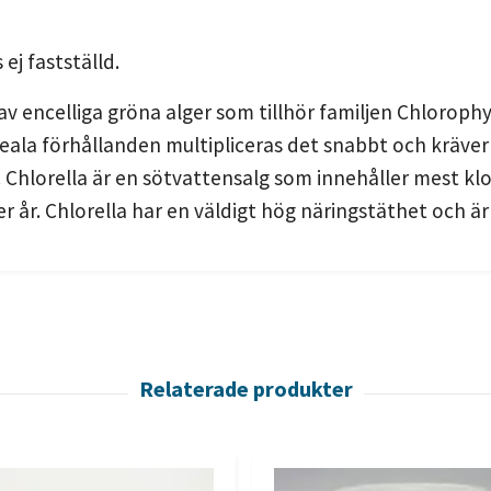
ej fastställd.
av encelliga gröna alger som tillhör familjen Chlorophyta.
deala förhållanden multipliceras det snabbt och kräver 
Chlorella är en sötvattensalg som innehåller mest kloro
er år. Chlorella har en väldigt hög näringstäthet och ä